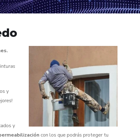
edo
nes.
inturas
os y
jores!
cados y
permeabilización
con los que podrás proteger tu