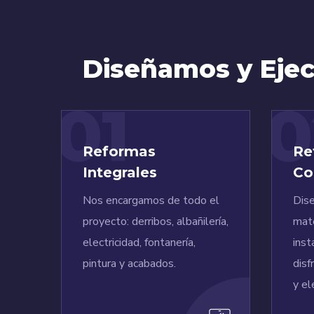
Diseñamos y Ejec
01
0
Reformas
Re
Integrales
Co
Nos encargamos de todo el
Dis
proyecto: derribos, albañilería,
mate
electricidad, fontanería,
inst
pintura y acabados.
disf
y el