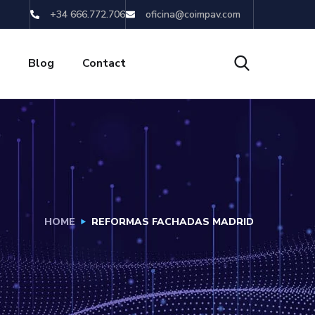
+34 666.772.706
oficina@coimpav.com
s
Blog
Contact
HOME
REFORMAS FACHADAS MADRID