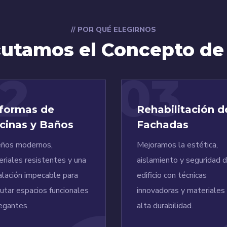
// POR QUÉ ELEGIRNOS
utamos el Concepto de
2
03
formas de
Rehabilitación d
cinas y Baños
Fachadas
eños modernos,
Mejoramos la estética,
riales resistentes y una
aislamiento y seguridad d
alación impecable para
edificio con técnicas
rutar espacios funcionales
innovadoras y materiales
egantes.
alta durabilidad.